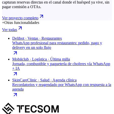
capturan reservas directas en el canal donde el huésped ya vive, sin
pagar comisión a OTAs.
Ver proyecto completo
+
Otras funcionalidades
Ver todas
Delibot
·
Ventas · Restaurantes
WhatsApp profesional para restaurantes: pedido, pago y
delivery en un solo flujo
Mobiiclub
·
Logística · Última milla
Jornada, combustible y paquetería de choferes vía WhatsApp
+ IA
SkinCareClinic
·
Salud · Agenda clínica
Recordatorios y reagendado por WhatsApp con respuesta a la
agenda