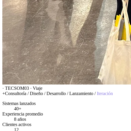
· TECSOM
03 · Viaje
+
Consultoría
/
Diseño
/
Desarrollo
/
Lanzamiento
/
Iteración
Sistemas lanzados
40+
Experiencia promedio
8 años
Clientes activos
12