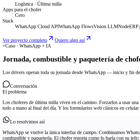
Logística · Última milla
Apps para el chofer
Cero
Stack
WhatsApp Cloud API
WhatsApp Flows
Vision LLM
Node
ERP 
Ver proyecto completo
Quiero algo así
+
Caso · WhatsApp + IA
Jornada, combustible y paquetería de cho
Los drivers operan toda su jornada desde WhatsApp — inicio y fin de
Conversación
El problema
Los choferes de última milla viven en el camino. Forzarlos a usar una 
todo a mano al final del día. Y los formularios web clásicos en celul
Lo resolvimos así
WhatsApp se vuelve la única interfaz de campo. Combinamos WhatsAp
combustible y paquetería. El chofer reporta como lo haría con su jefe; 