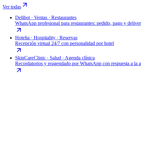
Ver todas
Delibot
·
Ventas · Restaurantes
WhatsApp profesional para restaurantes: pedido, pago y deliver
Hotelia
·
Hospitality · Reservas
Recepción virtual 24/7 con personalidad por hotel
SkinCareClinic
·
Salud · Agenda clínica
Recordatorios y reagendado por WhatsApp con respuesta a la 