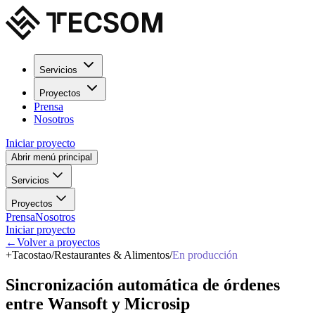
Servicios
Proyectos
Prensa
Nosotros
Iniciar proyecto
Abrir menú principal
Servicios
Proyectos
Prensa
Nosotros
Iniciar proyecto
←
Volver a proyectos
+
Tacostao
/
Restaurantes & Alimentos
/
En producción
Sincronización
automática
de
órdenes
entre
Wansoft
y
Microsip