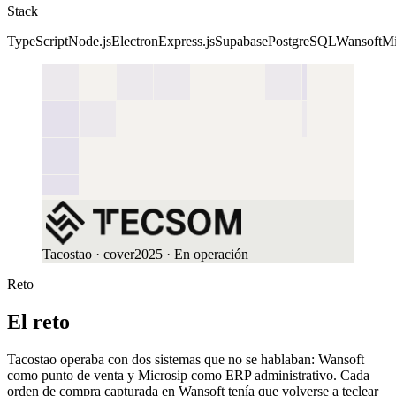
Stack
TypeScript
Node.js
Electron
Express.js
Supabase
PostgreSQL
Wansoft
Mi
Tacostao
· cover
2025
· En operación
Reto
El reto
Tacostao operaba con dos sistemas que no se hablaban: Wansoft
como punto de venta y Microsip como ERP administrativo. Cada
orden de compra capturada en Wansoft tenía que volverse a teclear