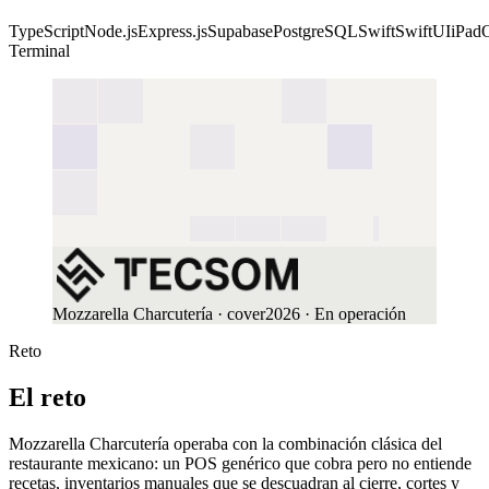
TypeScript
Node.js
Express.js
Supabase
PostgreSQL
Swift
SwiftUI
iPad
Terminal
Mozzarella Charcutería
· cover
2026
· En operación
Reto
El reto
Mozzarella Charcutería operaba con la combinación clásica del
restaurante mexicano: un POS genérico que cobra pero no entiende
recetas, inventarios manuales que se descuadran al cierre, cortes y