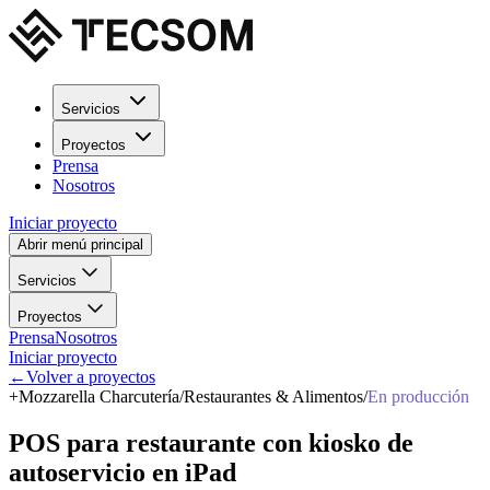
Servicios
Proyectos
Prensa
Nosotros
Iniciar proyecto
Abrir menú principal
Servicios
Proyectos
Prensa
Nosotros
Iniciar proyecto
←
Volver a proyectos
+
Mozzarella Charcutería
/
Restaurantes & Alimentos
/
En producción
POS
para
restaurante
con
kiosko
de
autoservicio
en
iPad