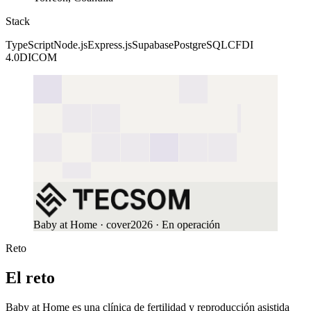
Stack
TypeScript
Node.js
Express.js
Supabase
PostgreSQL
CFDI
4.0
DICOM
Baby at Home
· cover
2026
· En operación
Reto
El reto
Baby at Home es una clínica de fertilidad y reproducción asistida