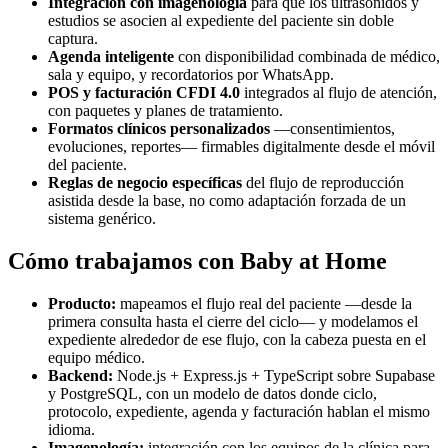
Integración con imagenología
para que los ultrasonidos y
estudios se asocien al expediente del paciente sin doble
captura.
Agenda inteligente
con disponibilidad combinada de médico,
sala y equipo, y recordatorios por WhatsApp.
POS y facturación CFDI 4.0
integrados al flujo de atención,
con paquetes y planes de tratamiento.
Formatos clínicos personalizados
—consentimientos,
evoluciones, reportes— firmables digitalmente desde el móvil
del paciente.
Reglas de negocio específicas
del flujo de reproducción
asistida desde la base, no como adaptación forzada de un
sistema genérico.
Cómo trabajamos con Baby at Home
Producto:
mapeamos el flujo real del paciente —desde la
primera consulta hasta el cierre del ciclo— y modelamos el
expediente alrededor de ese flujo, con la cabeza puesta en el
equipo médico.
Backend:
Node.js + Express.js + TypeScript sobre Supabase
y PostgreSQL, con un modelo de datos donde ciclo,
protocolo, expediente, agenda y facturación hablan el mismo
idioma.
Imagenología:
integración con los equipos de la clínica para