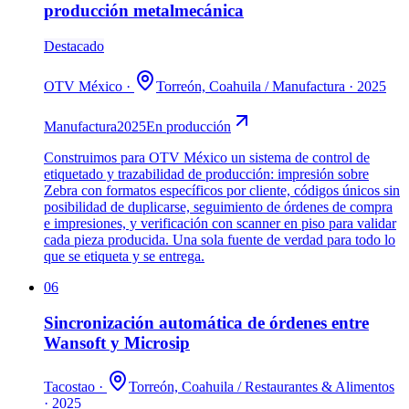
producción metalmecánica
Destacado
OTV México
·
Torreón, Coahuila
/
Manufactura
·
2025
Manufactura
2025
En producción
Construimos para OTV México un sistema de control de
etiquetado y trazabilidad de producción: impresión sobre
Zebra con formatos específicos por cliente, códigos únicos sin
posibilidad de duplicarse, seguimiento de órdenes de compra
e impresiones, y verificación con scanner en piso para validar
cada pieza producida. Una sola fuente de verdad para todo lo
que se etiqueta y se entrega.
06
Sincronización automática de órdenes entre
Wansoft y Microsip
Tacostao
·
Torreón, Coahuila
/
Restaurantes & Alimentos
·
2025