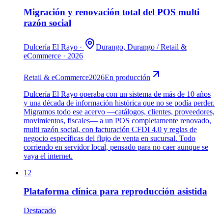
Migración y renovación total del POS multi
razón social
Dulcería El Rayo
·
Durango, Durango
/
Retail &
eCommerce
·
2026
Retail & eCommerce
2026
En producción
Dulcería El Rayo operaba con un sistema de más de 10 años
y una década de información histórica que no se podía perder.
Migramos todo ese acervo —catálogos, clientes, proveedores,
movimientos, fiscales— a un POS completamente renovado,
multi razón social, con facturación CFDI 4.0 y reglas de
negocio específicas del flujo de venta en sucursal. Todo
corriendo en servidor local, pensado para no caer aunque se
vaya el internet.
12
Plataforma clínica para reproducción asistida
Destacado