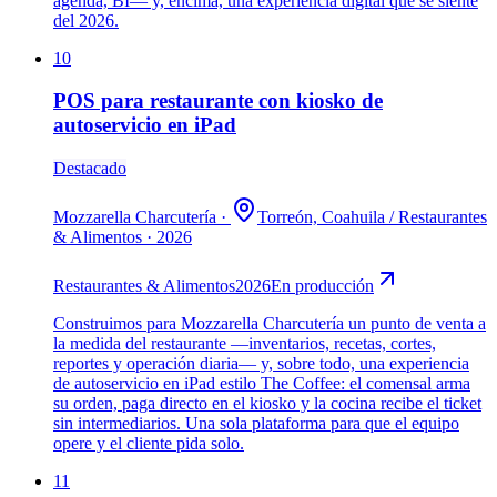
agenda, BI— y, encima, una experiencia digital que se siente
del 2026.
10
POS para restaurante con kiosko de
autoservicio en iPad
Destacado
Mozzarella Charcutería
·
Torreón, Coahuila
/
Restaurantes
& Alimentos
·
2026
Restaurantes & Alimentos
2026
En producción
Construimos para Mozzarella Charcutería un punto de venta a
la medida del restaurante —inventarios, recetas, cortes,
reportes y operación diaria— y, sobre todo, una experiencia
de autoservicio en iPad estilo The Coffee: el comensal arma
su orden, paga directo en el kiosko y la cocina recibe el ticket
sin intermediarios. Una sola plataforma para que el equipo
opere y el cliente pida solo.
11