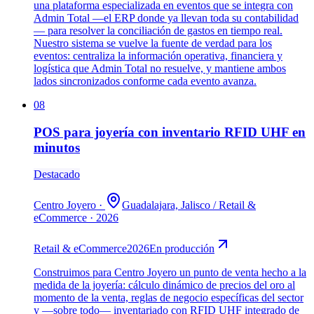
una plataforma especializada en eventos que se integra con
Admin Total —el ERP donde ya llevan toda su contabilidad
— para resolver la conciliación de gastos en tiempo real.
Nuestro sistema se vuelve la fuente de verdad para los
eventos: centraliza la información operativa, financiera y
logística que Admin Total no resuelve, y mantiene ambos
lados sincronizados conforme cada evento avanza.
08
POS para joyería con inventario RFID UHF en
minutos
Destacado
Centro Joyero
·
Guadalajara, Jalisco
/
Retail &
eCommerce
·
2026
Retail & eCommerce
2026
En producción
Construimos para Centro Joyero un punto de venta hecho a la
medida de la joyería: cálculo dinámico de precios del oro al
momento de la venta, reglas de negocio específicas del sector
y —sobre todo— inventariado con RFID UHF integrado de