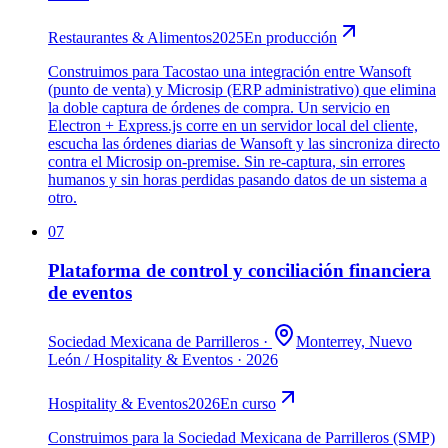
Restaurantes & Alimentos
2025
En producción
Construimos para Tacostao una integración entre Wansoft
(punto de venta) y Microsip (ERP administrativo) que elimina
la doble captura de órdenes de compra. Un servicio en
Electron + Express.js corre en un servidor local del cliente,
escucha las órdenes diarias de Wansoft y las sincroniza directo
contra el Microsip on-premise. Sin re-captura, sin errores
humanos y sin horas perdidas pasando datos de un sistema a
otro.
07
Plataforma de control y conciliación financiera
de eventos
Sociedad Mexicana de Parrilleros
·
Monterrey, Nuevo
León
/
Hospitality & Eventos
·
2026
Hospitality & Eventos
2026
En curso
Construimos para la Sociedad Mexicana de Parrilleros (SMP)