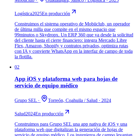
Mobiiclub
·
Guadalajara, Jalisco
/
Logística
·
2025
Logística
2025
En producción
Construimos el sistema operativo de Mobiiclub, un operador
de última milla que compite en el mismo espacio que
99minutos o Skydropx. Un ERP 360 que va desde la solicitud
del cliente hasta el cierre financiero: integra Mercado Libre
Flex, Amazon, Shopify y contratos privados, optimiza rutas
con IA y convierte WhatsApp en la interfaz de campo de toda
la flotilla.
02
App iOS y plataforma web para hojas de
servicio de equipo médico
Grupo SEL
·
Torreón, Coahuila
/
Salud
·
2024
Salud
2024
En producción
Construimos para Grupo SEL una app nativa de iOS y una
plataforma web que digitalizan la generación de hojas de
servicio de equipo médico. Los ingenieros de campo levantan