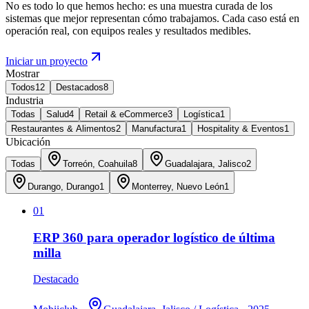
No es todo lo que hemos hecho: es una muestra curada de los
sistemas que mejor representan cómo trabajamos. Cada caso está en
operación real, con equipos reales y resultados medibles.
Iniciar un proyecto
Mostrar
Todos
12
Destacados
8
Industria
Todas
Salud
4
Retail & eCommerce
3
Logística
1
Restaurantes & Alimentos
2
Manufactura
1
Hospitality & Eventos
1
Ubicación
Todas
Torreón, Coahuila
8
Guadalajara, Jalisco
2
Durango, Durango
1
Monterrey, Nuevo León
1
01
ERP 360 para operador logístico de última
milla
Destacado