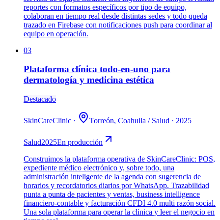
reportes con formatos específicos por tipo de equipo,
colaboran en tiempo real desde distintas sedes y todo queda
trazado en Firebase con notificaciones push para coordinar al
equipo en operación.
03
Plataforma clínica todo-en-uno para
dermatología y medicina estética
Destacado
SkinCareClinic
·
Torreón, Coahuila
/
Salud
·
2025
Salud
2025
En producción
Construimos la plataforma operativa de SkinCareClinic: POS,
expediente médico electrónico y, sobre todo, una
administración inteligente de la agenda con sugerencia de
horarios y recordatorios diarios por WhatsApp. Trazabilidad
punta a punta de pacientes y ventas, business intelligence
financiero-contable y facturación CFDI 4.0 multi razón social.
Una sola plataforma para operar la clínica y leer el negocio en