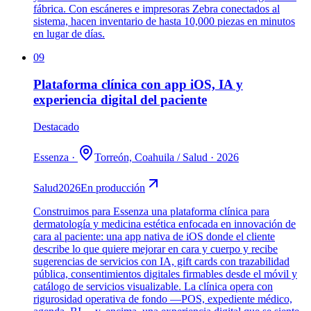
fábrica. Con escáneres e impresoras Zebra conectados al
sistema, hacen inventario de hasta 10,000 piezas en minutos
en lugar de días.
09
Plataforma clínica con app iOS, IA y
experiencia digital del paciente
Destacado
Essenza
·
Torreón, Coahuila
/
Salud
·
2026
Salud
2026
En producción
Construimos para Essenza una plataforma clínica para
dermatología y medicina estética enfocada en innovación de
cara al paciente: una app nativa de iOS donde el cliente
describe lo que quiere mejorar en cara y cuerpo y recibe
sugerencias de servicios con IA, gift cards con trazabilidad
pública, consentimientos digitales firmables desde el móvil y
catálogo de servicios visualizable. La clínica opera con
rigurosidad operativa de fondo —POS, expediente médico,