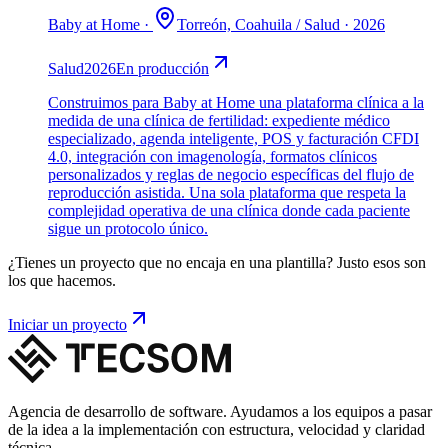
Baby at Home
·
Torreón, Coahuila
/
Salud
·
2026
Salud
2026
En producción
Construimos para Baby at Home una plataforma clínica a la
medida de una clínica de fertilidad: expediente médico
especializado, agenda inteligente, POS y facturación CFDI
4.0, integración con imagenología, formatos clínicos
personalizados y reglas de negocio específicas del flujo de
reproducción asistida. Una sola plataforma que respeta la
complejidad operativa de una clínica donde cada paciente
sigue un protocolo único.
¿Tienes un proyecto que no encaja en una plantilla? Justo esos son
los que hacemos.
Iniciar un proyecto
Agencia de desarrollo de software. Ayudamos a los equipos a pasar
de la idea a la implementación con estructura, velocidad y claridad
técnica.