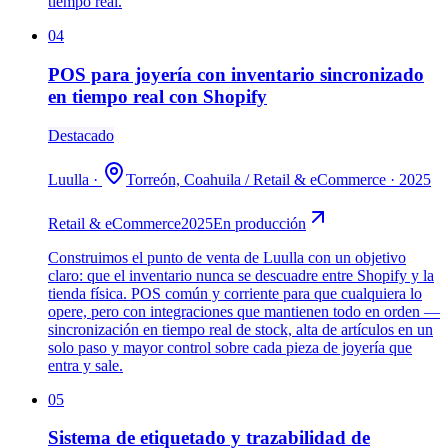
tiempo real.
04
POS para joyería con inventario sincronizado
en tiempo real con Shopify
Destacado
Luulla
·
Torreón, Coahuila
/
Retail & eCommerce
·
2025
Retail & eCommerce
2025
En producción
Construimos el punto de venta de Luulla con un objetivo
claro: que el inventario nunca se descuadre entre Shopify y la
tienda física. POS común y corriente para que cualquiera lo
opere, pero con integraciones que mantienen todo en orden —
sincronización en tiempo real de stock, alta de artículos en un
solo paso y mayor control sobre cada pieza de joyería que
entra y sale.
05
Sistema de etiquetado y trazabilidad de