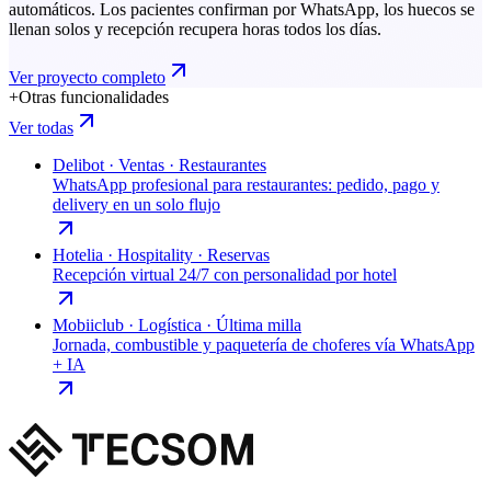
automáticos. Los pacientes confirman por WhatsApp, los huecos se
llenan solos y recepción recupera horas todos los días.
Ver proyecto completo
+
Otras funcionalidades
Ver todas
Delibot
·
Ventas · Restaurantes
WhatsApp profesional para restaurantes: pedido, pago y
delivery en un solo flujo
Hotelia
·
Hospitality · Reservas
Recepción virtual 24/7 con personalidad por hotel
Mobiiclub
·
Logística · Última milla
Jornada, combustible y paquetería de choferes vía WhatsApp
+ IA