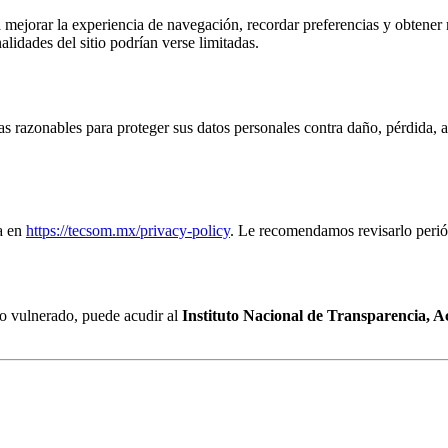
ra mejorar la experiencia de navegación, recordar preferencias y obtener
lidades del sitio podrían verse limitadas.
 razonables para proteger sus datos personales contra daño, pérdida, al
da en
https://tecsom.mx/privacy-policy
. Le recomendamos revisarlo peri
do vulnerado, puede acudir al
Instituto Nacional de Transparencia, A